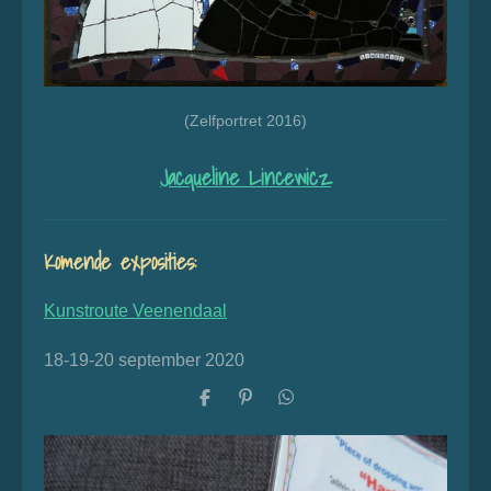
(Zelfportret 2016)
Jacqueline Lincewicz
Komende exposities:
Kunstroute Veenendaal
18-19-20 september 2020
D
P
D
e
i
e
l
n
l
e
n
e
n
e
n