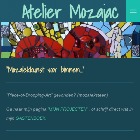
Atelier Mozajac
Ga
direct
naar
de
hoofdinhoud
"Mozaïekkunst voor binnen..."
"Piece-of-Dropping-Art" gevonden? (mozaïeksteen)
Ga naar mijn pagina
'MIJN PROJECTEN'
, of schrijf direct wat in
mijn
GASTENBOEK
.