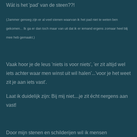
Wát is het 'pad' van de steen??!
(Jammer genoeg zijn er al veel stenen waarvan ik het pad niet te weten ben
gekomen... Ik ga er dan toch maar van uit dat ik er iemand ergens zomaar heel blij
mee heb gemaakt.)
Vaak hoor je de leus 'niets is voor niets', 'er zit altijd wel
iets achter waar men winst uit wil halen'...'voor je het weet
zit je aan iets vast'.
Laat ik duidelijk zijn: Bij mij niet....je zit écht nergens aan
vast!
Door mijn stenen en schilderijen wil ik mensen