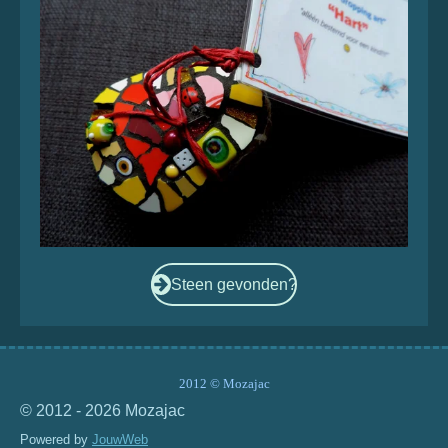
n
e
n
n
Steen gevonden?
2012 © Mozajac
© 2012 - 2026 Mozajac
Powered by
JouwWeb