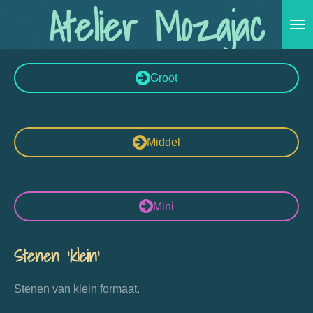
Atelier Mozajac
Ga
direct
naar
de
Groot
hoofdinhoud
Middel
Mini
Stenen 'klein'
Stenen van klein formaat.